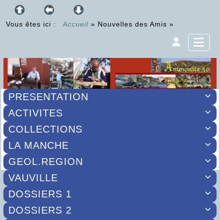
Vous êtes ici :
Accueil
»
Nouvelles des Amis
»
PRESENTATION

ACTIVITES

COLLECTIONS

LA MANCHE

GEOL.REGION

VAUVILLE

DOSSIERS 1

DOSSIERS 2
