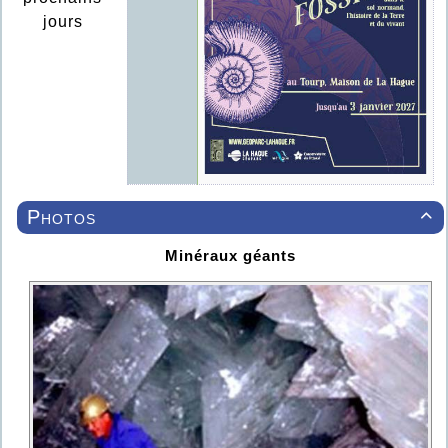
jours
Photos

Minéraux géants