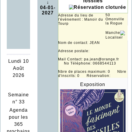
fossiles
↓
04-01-
2027
50
Adresse du lieu de
Omonville
l'évènement : Manoir du
la Rogue
Tourp
Manche
Localiser
Nom de contact: JEAN
Adresse postale:
Mail Contact: pa.jean@orange.fr
Lundi 10
No Téléphone: 0668544113
Août
Nbre de places maximum: 0 Nbre
2026
d'inscrits: 0 Réservation:
Exposition
Semaine
n° 33
Agenda
pour les
365
prochains