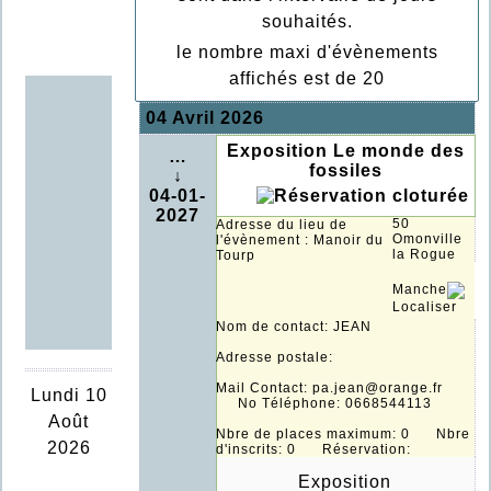
souhaités.
le nombre maxi d'évènements
affichés est de 20
04 Avril 2026
Exposition Le monde des
…
fossiles
↓
04-01-
2027
50
Adresse du lieu de
Omonville
l'évènement : Manoir du
la Rogue
Tourp
Manche
Localiser
Nom de contact: JEAN
Adresse postale:
Mail Contact: pa.jean@orange.fr
Lundi 10
No Téléphone: 0668544113
Août
Nbre de places maximum: 0 Nbre
2026
d'inscrits: 0 Réservation:
Exposition