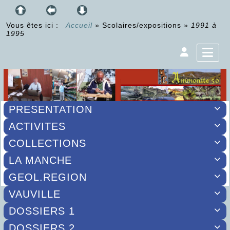
Vous êtes ici :
Accueil
»
Scolaires/expositions
»
1991 à
1995
PRESENTATION

ACTIVITES

COLLECTIONS

LA MANCHE

GEOL.REGION

VAUVILLE

DOSSIERS 1

DOSSIERS 2
